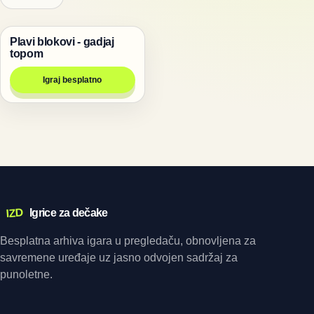
Plavi blokovi - gadjaj
Igre
topom
Igraj besplatno
IZD
Igrice za dečake
Besplatna arhiva igara u pregledaču, obnovljena za
savremene uređaje uz jasno odvojen sadržaj za
punoletne.