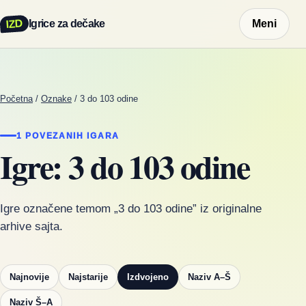
IZD
Igrice za dečake
Meni
Početna
/
Oznake
/
3 do 103 odine
1 POVEZANIH IGARA
Igre: 3 do 103 odine
Igre označene temom „3 do 103 odine” iz originalne
arhive sajta.
Najnovije
Najstarije
Izdvojeno
Naziv A–Š
Naziv Š–A