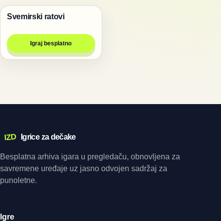
Svemirski ratovi
Pucanje
Igraj besplatno
IZD
Igrice za dečake
Besplatna arhiva igara u pregledaču, obnovljena za
savremene uređaje uz jasno odvojen sadržaj za
punoletne.
Igre