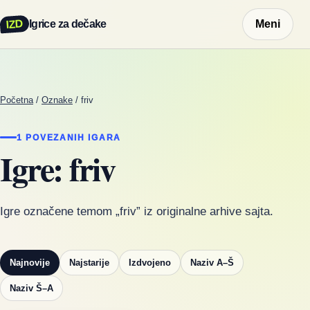
IZD
Igrice za dečake
Meni
Početna
/
Oznake
/
friv
1 POVEZANIH IGARA
Igre: friv
Igre označene temom „friv” iz originalne arhive sajta.
Najnovije
Najstarije
Izdvojeno
Naziv A–Š
Naziv Š–A