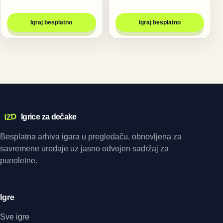
Igraj besplatno
Igraj besplatno
IZD
Igrice za dečake
Besplatna arhiva igara u pregledaču, obnovljena za
savremene uređaje uz jasno odvojen sadržaj za
punoletne.
Igre
Sve igre