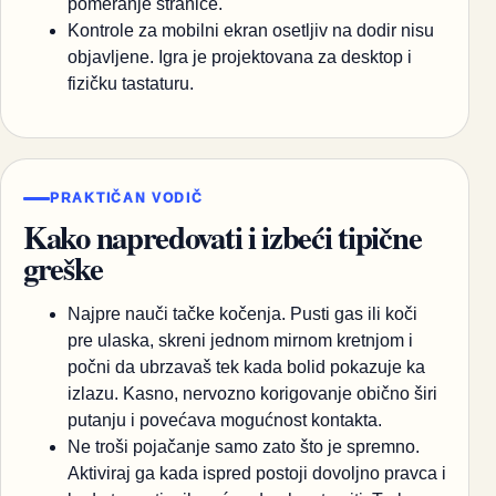
pomeranje stranice.
Kontrole za mobilni ekran osetljiv na dodir nisu
objavljene. Igra je projektovana za desktop i
fizičku tastaturu.
PRAKTIČAN VODIČ
Kako napredovati i izbeći tipične
greške
Najpre nauči tačke kočenja. Pusti gas ili koči
pre ulaska, skreni jednom mirnom kretnjom i
počni da ubrzavaš tek kada bolid pokazuje ka
izlazu. Kasno, nervozno korigovanje obično širi
putanju i povećava mogućnost kontakta.
Ne troši pojačanje samo zato što je spremno.
Aktiviraj ga kada ispred postoji dovoljno pravca i