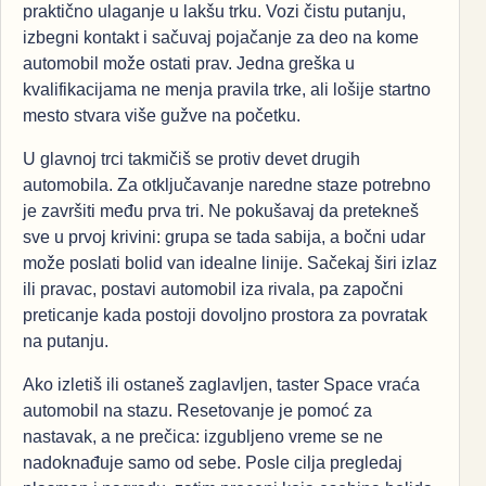
praktično ulaganje u lakšu trku. Vozi čistu putanju,
izbegni kontakt i sačuvaj pojačanje za deo na kome
automobil može ostati prav. Jedna greška u
kvalifikacijama ne menja pravila trke, ali lošije startno
mesto stvara više gužve na početku.
U glavnoj trci takmičiš se protiv devet drugih
automobila. Za otključavanje naredne staze potrebno
je završiti među prva tri. Ne pokušavaj da pretekneš
sve u prvoj krivini: grupa se tada sabija, a bočni udar
može poslati bolid van idealne linije. Sačekaj širi izlaz
ili pravac, postavi automobil iza rivala, pa započni
preticanje kada postoji dovoljno prostora za povratak
na putanju.
Ako izletiš ili ostaneš zaglavljen, taster Space vraća
automobil na stazu. Resetovanje je pomoć za
nastavak, a ne prečica: izgubljeno vreme se ne
nadoknađuje samo od sebe. Posle cilja pregledaj