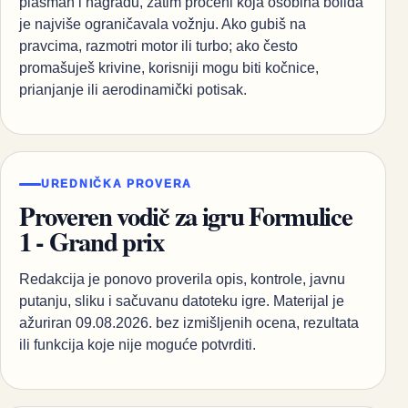
plasman i nagradu, zatim proceni koja osobina bolida
je najviše ograničavala vožnju. Ako gubiš na
pravcima, razmotri motor ili turbo; ako često
promašuješ krivine, korisniji mogu biti kočnice,
prianjanje ili aerodinamički potisak.
UREDNIČKA PROVERA
Proveren vodič za igru Formulice
1 - Grand prix
Redakcija je ponovo proverila opis, kontrole, javnu
putanju, sliku i sačuvanu datoteku igre. Materijal je
ažuriran 09.08.2026. bez izmišljenih ocena, rezultata
ili funkcija koje nije moguće potvrditi.