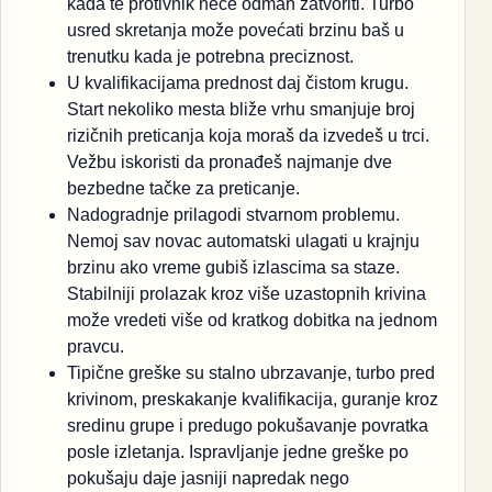
kada te protivnik neće odmah zatvoriti. Turbo
usred skretanja može povećati brzinu baš u
trenutku kada je potrebna preciznost.
U kvalifikacijama prednost daj čistom krugu.
Start nekoliko mesta bliže vrhu smanjuje broj
rizičnih preticanja koja moraš da izvedeš u trci.
Vežbu iskoristi da pronađeš najmanje dve
bezbedne tačke za preticanje.
Nadogradnje prilagodi stvarnom problemu.
Nemoj sav novac automatski ulagati u krajnju
brzinu ako vreme gubiš izlascima sa staze.
Stabilniji prolazak kroz više uzastopnih krivina
može vredeti više od kratkog dobitka na jednom
pravcu.
Tipične greške su stalno ubrzavanje, turbo pred
krivinom, preskakanje kvalifikacija, guranje kroz
sredinu grupe i predugo pokušavanje povratka
posle izletanja. Ispravljanje jedne greške po
pokušaju daje jasniji napredak nego