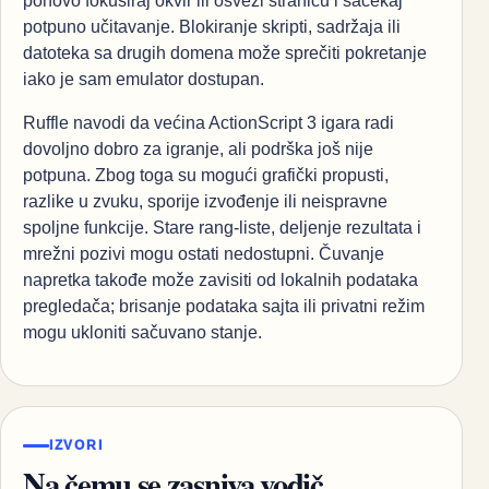
ponovo fokusiraj okvir ili osveži stranicu i sačekaj
potpuno učitavanje. Blokiranje skripti, sadržaja ili
datoteka sa drugih domena može sprečiti pokretanje
iako je sam emulator dostupan.
Ruffle navodi da većina ActionScript 3 igara radi
dovoljno dobro za igranje, ali podrška još nije
potpuna. Zbog toga su mogući grafički propusti,
razlike u zvuku, sporije izvođenje ili neispravne
spoljne funkcije. Stare rang-liste, deljenje rezultata i
mrežni pozivi mogu ostati nedostupni. Čuvanje
napretka takođe može zavisiti od lokalnih podataka
pregledača; brisanje podataka sajta ili privatni režim
mogu ukloniti sačuvano stanje.
IZVORI
Na čemu se zasniva vodič