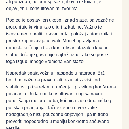
ali pouzdan, potpun spisak njihovih uslova nije
objavljen u konsultovanim izvorima.
Pogled je postavljen ukoso, iznad staze, pa vozač ne
procenjuje krivinu kao u igri iz kabine. Važno je
istovremeno pratiti pravac puta, položaj automobila i
prostor koji ostavljaju rivali. Model upravljanja
dopušta kočenje i traži kontrolisan ulazak u krivinu:
stalno držanje gasa nije najbrži izbor ako se posle
toga izgubi mnogo vremena van staze.
Napredak spaja vožnju i raspodelu nagrada. Brži
bolid pomaže na pravcu, ali rezultat zavisi i od
stabilnosti pri skretanju, kočenja i pravilnog korišćenja
pojačanja. Jedan od konsultovanih opisa navodi
poboljšanja motora, turba, kočnica, aerodinamičkog
potiska i prianjanja. Tačne cene i nivoi svake
nadogradnje nisu pouzdano objavljeni, pa ih treba
proveriti neposredno u meniju konkretne sačuvane
verzije.