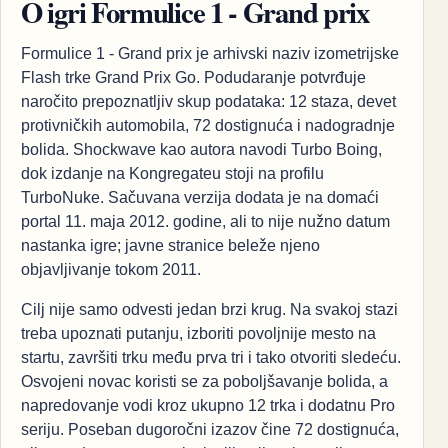
O igri Formulice 1 - Grand prix
Formulice 1 - Grand prix je arhivski naziv izometrijske
Flash trke Grand Prix Go. Podudaranje potvrđuje
naročito prepoznatljiv skup podataka: 12 staza, devet
protivničkih automobila, 72 dostignuća i nadogradnje
bolida. Shockwave kao autora navodi Turbo Boing,
dok izdanje na Kongregateu stoji na profilu
TurboNuke. Sačuvana verzija dodata je na domaći
portal 11. maja 2012. godine, ali to nije nužno datum
nastanka igre; javne stranice beleže njeno
objavljivanje tokom 2011.
Cilj nije samo odvesti jedan brzi krug. Na svakoj stazi
treba upoznati putanju, izboriti povoljnije mesto na
startu, završiti trku među prva tri i tako otvoriti sledeću.
Osvojeni novac koristi se za poboljšavanje bolida, a
napredovanje vodi kroz ukupno 12 trka i dodatnu Pro
seriju. Poseban dugoročni izazov čine 72 dostignuća,