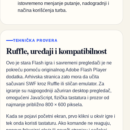
istovremeno menjanje putanje, nadogradnji i
načina korišćenja turba.
TEHNIČKA PROVERA
Ruffle, uređaji i kompatibilnost
Ovo je stara Flash igra i savremeni pregledači je ne
pokreću pomoću originalnog Adobe Flash Player
dodatka. Arhivska stranica zato mora da učita
sačuvani SWF kroz Ruffle ili sličan emulator. Za
igranje su najpogodniji ažuriran desktop pregledač,
omogućeni JavaScript, fizička tastatura i prozor od
najmanje približno 800 × 600 piksela.
Kada se pojavi početni ekran, prvo klikni u okvir igre i
tek onda koristi tastaturu. Ako komande ne reaguju,