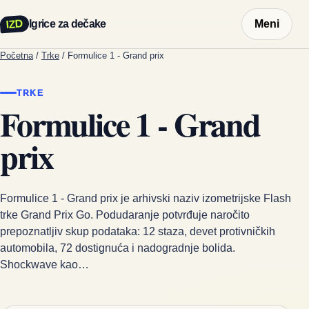
IZD
Igrice za dečake
Meni
Početna
/
Trke
/
Formulice 1 - Grand prix
TRKE
Formulice 1 - Grand
prix
Formulice 1 - Grand prix je arhivski naziv izometrijske Flash
trke Grand Prix Go. Podudaranje potvrđuje naročito
prepoznatljiv skup podataka: 12 staza, devet protivničkih
automobila, 72 dostignuća i nadogradnje bolida.
Shockwave kao…