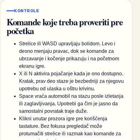
KONTROLE
Komande koje treba proveriti pre
početka
Strelice ili WASD upravljaju bolidom. Levo i
desno menjaju pravac, dok se komande za
ubrzavanje i kočenje prikazuju i na početnom
ekranu igre.
X ili N aktivira pojačanje kada je ono dostupno.
Kratak, prav deo staze je bezbedniji za njegovu
upotrebu od ulaska u oštru krivinu.
Space vraća automobil na stazu posle izletanja
ili zaglavljivanja. Upotrebi ga čim je jasno da
samostalni povratak traje duže.
Klikni unutar prozora igre pre korišćenja
tastature. Bez fokusa pregledač može
protumačiti strelice ili razmak kao komande za