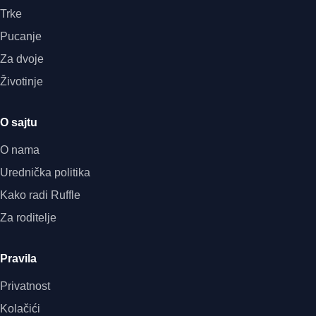
Trke
Pucanje
Za dvoje
Životinje
O sajtu
O nama
Urednička politika
Kako radi Ruffle
Za roditelje
Pravila
Privatnost
Kolačići