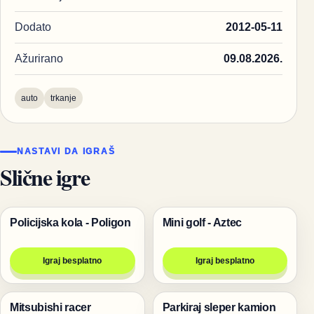
Dodato
2012-05-11
Ažurirano
09.08.2026.
auto
trkanje
NASTAVI DA IGRAŠ
Slične igre
Policijska kola - Poligon
Mini golf - Aztec
Trke
Igre za dvoje
Igraj besplatno
Igraj besplatno
Mitsubishi racer
Parkiraj sleper kamion
Trke
Trke