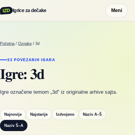
IZD
Igrice za dečake
Meni
Početna
/
Oznake
/
3d
33 POVEZANIH IGARA
Igre: 3d
Igre označene temom „3d” iz originalne arhive sajta.
Najnovije
Najstarije
Izdvojeno
Naziv A–Š
Naziv Š–A