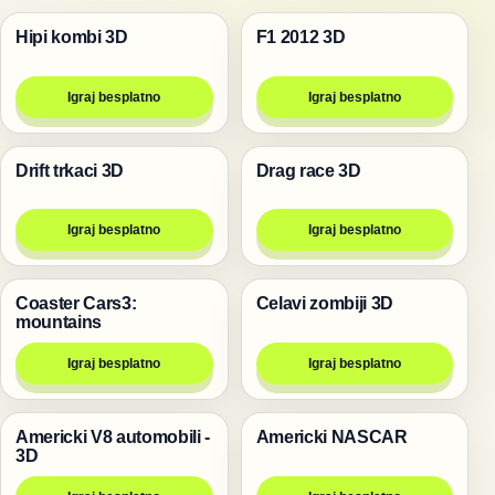
Hipi kombi 3D
F1 2012 3D
Trke
Trke
Igraj besplatno
Igraj besplatno
Drift trkaci 3D
Drag race 3D
Trke
Trke
Igraj besplatno
Igraj besplatno
Coaster Cars3:
Celavi zombiji 3D
Igre
Pucanje
mountains
Igraj besplatno
Igraj besplatno
Americki V8 automobili -
Americki NASCAR
Trke
Trke
3D