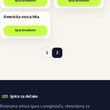
Igraj besplatno
Igraj besplatno
Americka vruca trka
Trke
Igraj besplatno
1
2
IZD
Igrice za dečake
Besplatna arhiva igara u pregledaču, obnovljena za