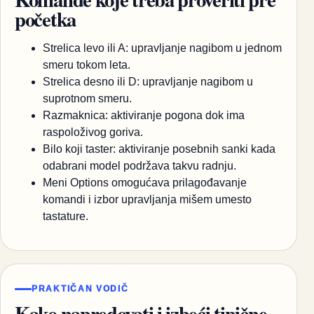
početka
Strelica levo ili A: upravljanje nagibom u jednom
smeru tokom leta.
Strelica desno ili D: upravljanje nagibom u
suprotnom smeru.
Razmaknica: aktiviranje pogona dok ima
raspoloživog goriva.
Bilo koji taster: aktiviranje posebnih sanki kada
odabrani model podržava takvu radnju.
Meni Options omogućava prilagođavanje
komandi i izbor upravljanja mišem umesto
tastature.
PRAKTIČAN VODIČ
Kako napredovati i izbeći tipične