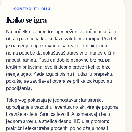
KONTROLE I CILJ
Kako se igra
Na početku izaberi dostupni režim, započni pokušaj i
obrati pažnju na kratku fazu zaleta niz rampu. Prvi let
je namenjen upoznavanju sa reakcijom pingvina:
nema potrebe da pokušavaš agresivne manevre čim
napusti rampu. Pusti da dobije osnovnu brzinu, pa
kratkim pritiscima levo ili desno proveri koliko brzo
menja ugao. Kada izgubi visinu ili udari u prepreku,
pokušaj se završava i otvara se prilika za kupovinu
poboljšanja.
Tok prvog pokušaja je jednostavan: lansiranje,
upravljanje u vazduhu, eventualno aktiviranje pogona
i završetak leta. Strelica levo ili A usmeravaju let u
jednom smeru, a strelica desno ili D u suprotnom;
praktični efekat treba proceniti po položaju nosa i