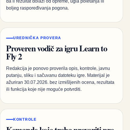
da li rezultat dolazi od opreme, ugla poletanja ili
boljeg raspoređivanja pogona.
UREDNIČKA PROVERA
Proveren vodič za igru Learn to
Fly 2
Redakcija je ponovo proverila opis, kontrole, javnu
putanju, sliku i sačuvanu datoteku igre. Materijal je
ažuriran 30.07.2026. bez izmišljenih ocena, rezultata
ili funkcija koje nije moguće potvrditi.
KONTROLE
Komande koje treba proveriti pre