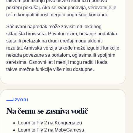
takvom ponašanju prvo osveži stranicu i ponovo
pokreni pokušaj. Ako se kvar ponavlja, verovatnije je
reč o kompatibilnosti nego o pogrešnoj komandi.
Sačuvani napredak može zavisiti od lokalnog
skladišta browsera. Privatni režim, brisanje podataka
sajta ili prelazak na drugi uređaj mogu ukloniti
rezultat. Arhivska verzija takođe može izgubiti funkcije
nekada povezane sa portalom, oglasima ili spoljnim
servisima. Osnovni let i meniji mogu raditi i kada
takve mrežne funkcije više nisu dostupne.
IZVORI
Na čemu se zasniva vodič
Learn to Fly 2 na Kongregateu
Learn to Fly 2 na MobyGamesu