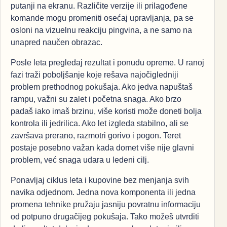
putanji na ekranu. Različite verzije ili prilagođene
komande mogu promeniti osećaj upravljanja, pa se
osloni na vizuelnu reakciju pingvina, a ne samo na
unapred naučen obrazac.
Posle leta pregledaj rezultat i ponudu opreme. U ranoj
fazi traži poboljšanje koje rešava najočigledniji
problem prethodnog pokušaja. Ako jedva napuštaš
rampu, važni su zalet i početna snaga. Ako brzo
padaš iako imaš brzinu, više koristi može doneti bolja
kontrola ili jedrilica. Ako let izgleda stabilno, ali se
završava prerano, razmotri gorivo i pogon. Teret
postaje posebno važan kada domet više nije glavni
problem, već snaga udara u ledeni cilj.
Ponavljaj ciklus leta i kupovine bez menjanja svih
navika odjednom. Jedna nova komponenta ili jedna
promena tehnike pružaju jasniju povratnu informaciju
od potpuno drugačijeg pokušaja. Tako možeš utvrditi