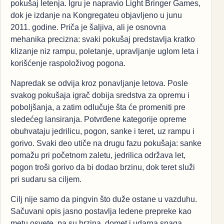
pokušaj letenja. Igru je napravio Light Bringer Games,
dok je izdanje na Kongregateu objavljeno u junu
2011. godine. Priča je šaljiva, ali je osnovna
mehanika precizna: svaki pokušaj predstavlja kratko
klizanje niz rampu, poletanje, upravljanje uglom leta i
korišćenje raspoloživog pogona.
Napredak se odvija kroz ponavljanje letova. Posle
svakog pokušaja igrač dobija sredstva za opremu i
poboljšanja, a zatim odlučuje šta će promeniti pre
sledećeg lansiranja. Potvrđene kategorije opreme
obuhvataju jedrilicu, pogon, sanke i teret, uz rampu i
gorivo. Svaki deo utiče na drugu fazu pokušaja: sanke
pomažu pri početnom zaletu, jedrilica održava let,
pogon troši gorivo da bi dodao brzinu, dok teret služi
pri sudaru sa ciljem.
Cilj nije samo da pingvin što duže ostane u vazduhu.
Sačuvani opis jasno postavlja ledene prepreke kao
metu osvete, pa su brzina, domet i udarna snaga