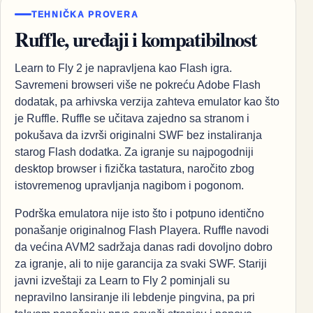
TEHNIČKA PROVERA
Ruffle, uređaji i kompatibilnost
Learn to Fly 2 je napravljena kao Flash igra.
Savremeni browseri više ne pokreću Adobe Flash
dodatak, pa arhivska verzija zahteva emulator kao što
je Ruffle. Ruffle se učitava zajedno sa stranom i
pokušava da izvrši originalni SWF bez instaliranja
starog Flash dodatka. Za igranje su najpogodniji
desktop browser i fizička tastatura, naročito zbog
istovremenog upravljanja nagibom i pogonom.
Podrška emulatora nije isto što i potpuno identično
ponašanje originalnog Flash Playera. Ruffle navodi
da većina AVM2 sadržaja danas radi dovoljno dobro
za igranje, ali to nije garancija za svaki SWF. Stariji
javni izveštaji za Learn to Fly 2 pominjali su
nepravilno lansiranje ili lebdenje pingvina, pa pri