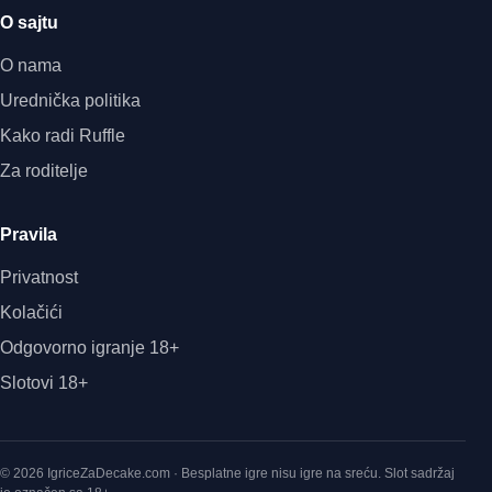
O sajtu
O nama
Urednička politika
Kako radi Ruffle
Za roditelje
Pravila
Privatnost
Kolačići
Odgovorno igranje 18+
Slotovi 18+
© 2026 IgriceZaDecake.com · Besplatne igre nisu igre na sreću. Slot sadržaj