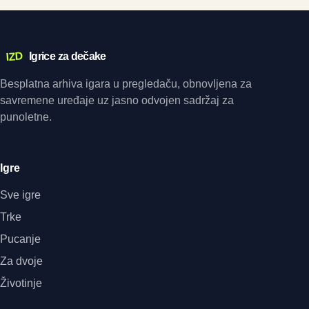
IZD
Igrice za dečake
Besplatna arhiva igara u pregledaču, obnovljena za
savremene uređaje uz jasno odvojen sadržaj za
punoletne.
Igre
Sve igre
Trke
Pucanje
Za dvoje
Životinje