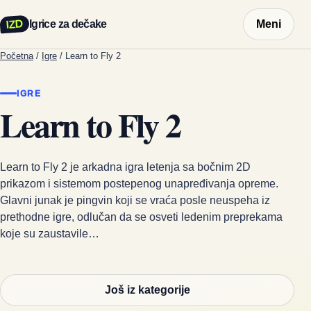
IZD
Igrice za dečake
Meni
Početna
/
Igre
/
Learn to Fly 2
IGRE
Learn to Fly 2
Learn to Fly 2 je arkadna igra letenja sa bočnim 2D
prikazom i sistemom postepenog unapređivanja opreme.
Glavni junak je pingvin koji se vraća posle neuspeha iz
prethodne igre, odlučan da se osveti ledenim preprekama
koje su zaustavile…
Još iz kategorije