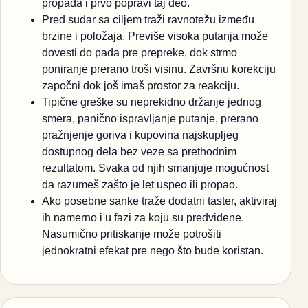
propada i prvo popravi taj deo.
Pred sudar sa ciljem traži ravnotežu između
brzine i položaja. Previše visoka putanja može
dovesti do pada pre prepreke, dok strmo
poniranje prerano troši visinu. Završnu korekciju
započni dok još imaš prostor za reakciju.
Tipične greške su neprekidno držanje jednog
smera, panično ispravljanje putanje, prerano
pražnjenje goriva i kupovina najskupljeg
dostupnog dela bez veze sa prethodnim
rezultatom. Svaka od njih smanjuje mogućnost
da razumeš zašto je let uspeo ili propao.
Ako posebne sanke traže dodatni taster, aktiviraj
ih namerno i u fazi za koju su predviđene.
Nasumično pritiskanje može potrošiti
jednokratni efekat pre nego što bude koristan.