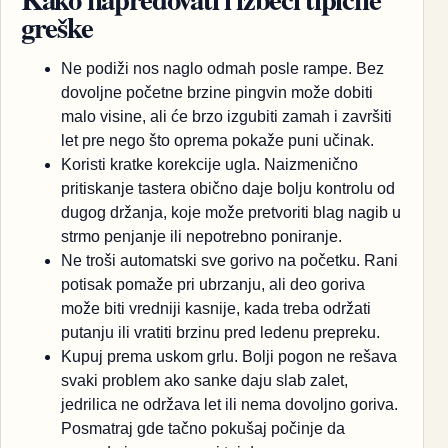
greške
Ne podiži nos naglo odmah posle rampe. Bez
dovoljne početne brzine pingvin može dobiti
malo visine, ali će brzo izgubiti zamah i završiti
let pre nego što oprema pokaže puni učinak.
Koristi kratke korekcije ugla. Naizmenično
pritiskanje tastera obično daje bolju kontrolu od
dugog držanja, koje može pretvoriti blag nagib u
strmo penjanje ili nepotrebno poniranje.
Ne troši automatski sve gorivo na početku. Rani
potisak pomaže pri ubrzanju, ali deo goriva
može biti vredniji kasnije, kada treba održati
putanju ili vratiti brzinu pred ledenu prepreku.
Kupuj prema uskom grlu. Bolji pogon ne rešava
svaki problem ako sanke daju slab zalet,
jedrilica ne održava let ili nema dovoljno goriva.
Posmatraj gde tačno pokušaj počinje da