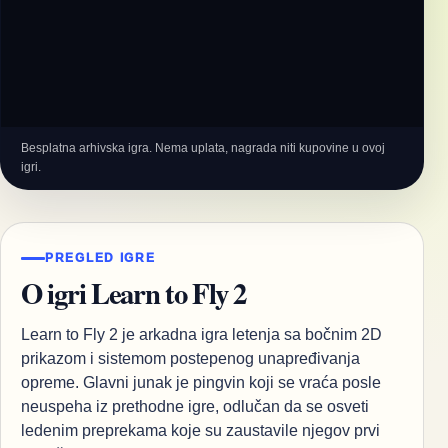
Besplatna arhivska igra. Nema uplata, nagrada niti kupovine u ovoj
igri.
PREGLED IGRE
O igri Learn to Fly 2
Learn to Fly 2 je arkadna igra letenja sa bočnim 2D
prikazom i sistemom postepenog unapređivanja
opreme. Glavni junak je pingvin koji se vraća posle
neuspeha iz prethodne igre, odlučan da se osveti
ledenim preprekama koje su zaustavile njegov prvi