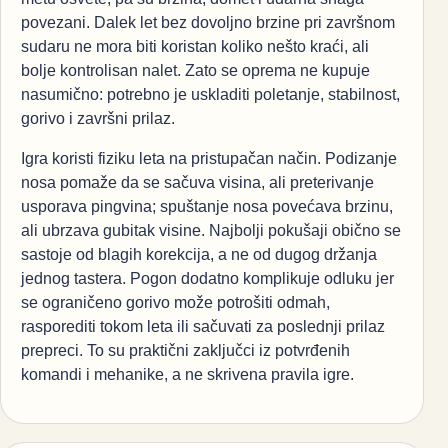
povezani. Dalek let bez dovoljno brzine pri završnom
sudaru ne mora biti koristan koliko nešto kraći, ali
bolje kontrolisan nalet. Zato se oprema ne kupuje
nasumično: potrebno je uskladiti poletanje, stabilnost,
gorivo i završni prilaz.
Igra koristi fiziku leta na pristupačan način. Podizanje
nosa pomaže da se sačuva visina, ali preterivanje
usporava pingvina; spuštanje nosa povećava brzinu,
ali ubrzava gubitak visine. Najbolji pokušaji obično se
sastoje od blagih korekcija, a ne od dugog držanja
jednog tastera. Pogon dodatno komplikuje odluku jer
se ograničeno gorivo može potrošiti odmah,
rasporediti tokom leta ili sačuvati za poslednji prilaz
prepreci. To su praktični zaključci iz potvrđenih
komandi i mehanike, a ne skrivena pravila igre.