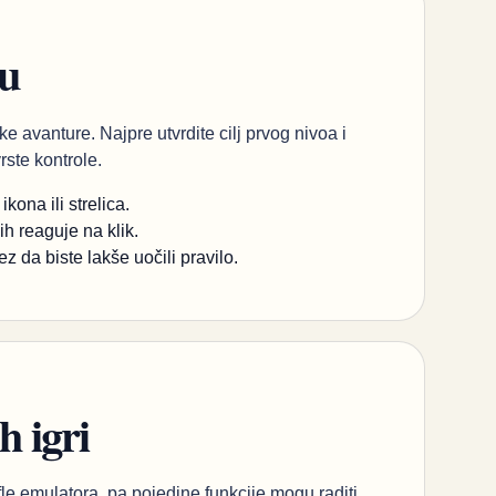
ou
ke avanture. Najpre utvrdite cilj prvog nivoa i
vrste kontrole.
ona ili strelica.
ih reaguje na klik.
da biste lakše uočili pravilo.
h igri
le emulatora, pa pojedine funkcije mogu raditi