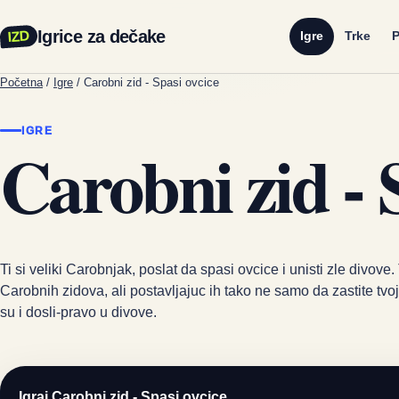
Igrice za dečake
IZD
Igre
Trke
P
Početna
/
Igre
/
Carobni zid - Spasi ovcice
IGRE
Carobni zid - 
Ti si veliki Carobnjak, poslat da spasi ovcice i unisti zle divove
Carobnih zidova, ali postavljajuc ih tako ne samo da zastite tvo
su i dosli-pravo u divove.
Igraj Carobni zid - Spasi ovcice