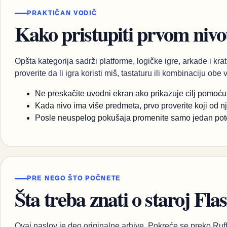
PRAKTIČAN VODIČ
Kako pristupiti prvom niv
Opšta kategorija sadrži platforme, logičke igre, arkade i krat
proverite da li igra koristi miš, tastaturu ili kombinaciju obe 
Ne preskačite uvodni ekran ako prikazuje cilj pomoću ik
Kada nivo ima više predmeta, prvo proverite koji od nj
Posle neuspelog pokušaja promenite samo jedan potez 
PRE NEGO ŠTO POČNETE
Šta treba znati o staroj Flas
Ovaj naslov je deo originalne arhive. Pokreće se preko Ruff