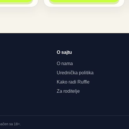
O sajtu
O nama
Urednička politika
Kako radi Ruffle
Za roditelje
značen sa 18+.