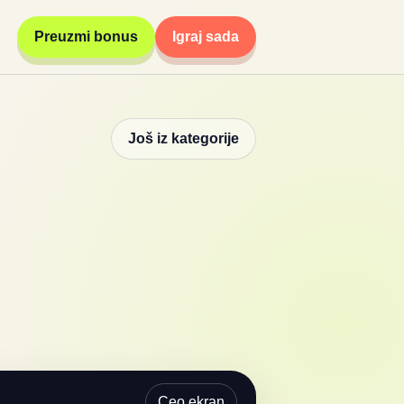
Preuzmi bonus
Igraj sada
Još iz kategorije
Ceo ekran