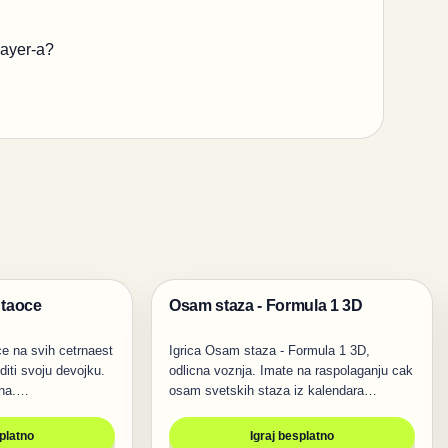
layer-a?
 taoce
Osam staza - Formula 1 3D
Trke
e na svih cetrnaest
Igrica Osam staza - Formula 1 3D,
diti svoju devojku.
odlicna voznja. Imate na raspolaganju cak
ina.…
osam svetskih staza iz kalendara
Formule…
splatno
Igraj besplatno