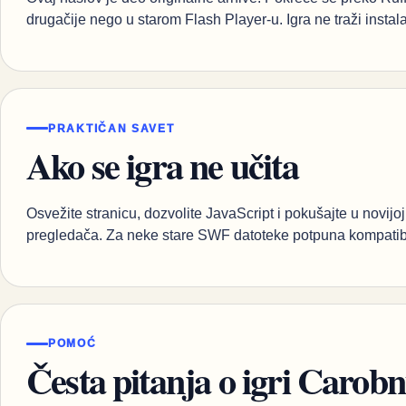
drugačije nego u starom Flash Player-u. Igra ne traži instalaci
PRAKTIČAN SAVET
Ako se igra ne učita
Osvežite stranicu, dozvolite JavaScript i pokušajte u novijoj
pregledača. Za neke stare SWF datoteke potpuna kompatibi
POMOĆ
Česta pitanja o igri Carobni