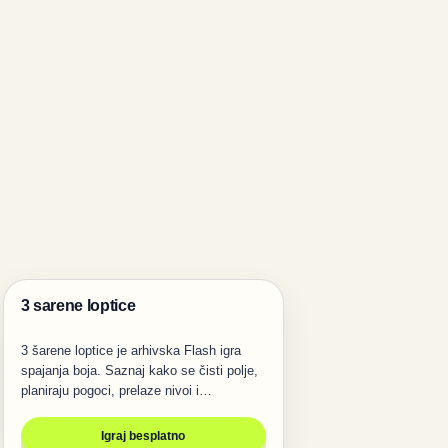
3 sarene loptice
Pucanje
3 šarene loptice je arhivska Flash igra
spajanja boja. Saznaj kako se čisti polje,
planiraju pogoci, prelaze nivoi i…
Igraj besplatno