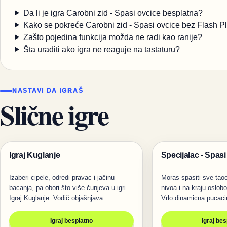
Da li je igra Carobni zid - Spasi ovcice besplatna?
Kako se pokreće Carobni zid - Spasi ovcice bez Flash P
Zašto pojedina funkcija možda ne radi kao ranije?
Šta uraditi ako igra ne reaguje na tastaturu?
NASTAVI DA IGRAŠ
Slične igre
Igraj Kuglanje
Specijalac - Spasi
Igre
Pucanje
Izaberi cipele, odredi pravac i jačinu
Moras spasiti sve taoc
bacanja, pa obori što više čunjeva u igri
nivoa i na kraju oslobo
Igraj Kuglanje. Vodič objašnjava…
Vrlo dinamicna pucac
Igraj besplatno
Igraj be