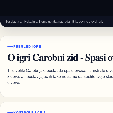
Besplatna arhivska igra. Nema uplata, nagrada niti kupovine u ovoj igri.
PREGLED IGRE
O igri Carobni zid - Spasi o
Ti si veliki Carobnjak, poslat da spasi ovcice i unisti zle d
zidova, ali postavljajuc ih tako ne samo da zastite tvoje sta
divove.
KONTROLE I CILJ