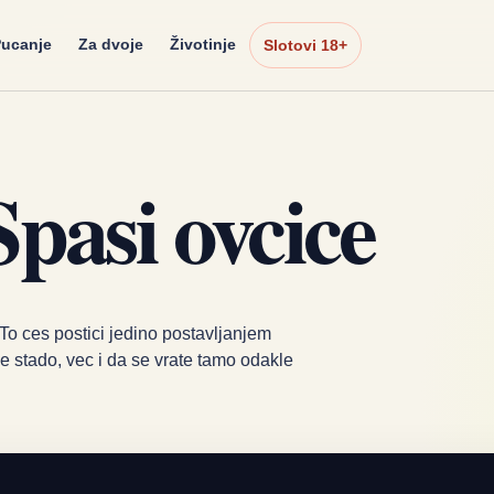
ucanje
Za dvoje
Životinje
Slotovi 18+
Spasi ovcice
. To ces postici jedino postavljanjem
je stado, vec i da se vrate tamo odakle