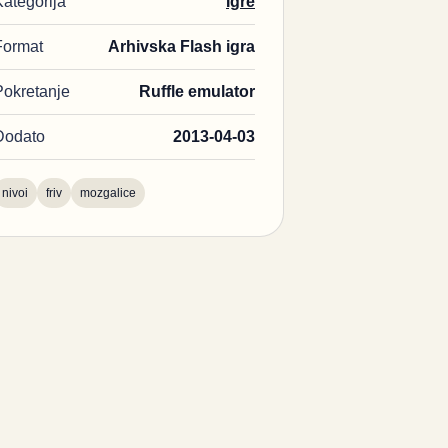
Kategorija
Igre
Format
Arhivska Flash igra
Pokretanje
Ruffle emulator
Dodato
2013-04-03
nivoi
friv
mozgalice