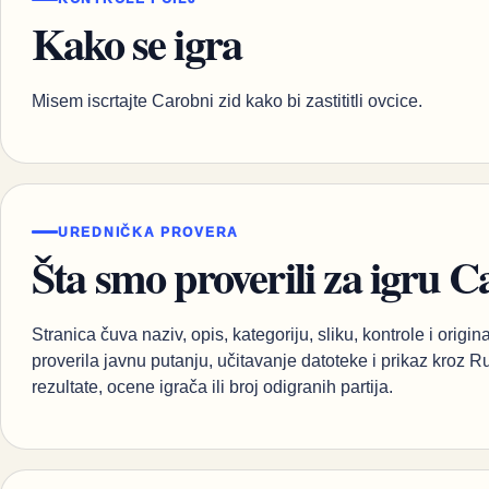
Kako se igra
Misem iscrtajte Carobni zid kako bi zastititli ovcice.
UREDNIČKA PROVERA
Šta smo proverili za igru Ca
Stranica čuva naziv, opis, kategoriju, sliku, kontrole i orig
proverila javnu putanju, učitavanje datoteke i prikaz kroz 
rezultate, ocene igrača ili broj odigranih partija.