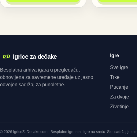
Igre
Igrice za dečake
IZD
Sve igre
Besplatna arhiva igara u pregledaču,
obnovljena za savremene uređaje uz jasno
Trke
odvojen sadržaj za punoletne.
Pucanje
Za dvoje
Životinje
© 2026 IgriceZaDecake.com · Besplatne igre nisu igre na sreću. Slot sadržaj je o