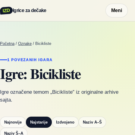
IZD
Igrice za dečake
Meni
Početna
/
Oznake
/
Bicikliste
1 POVEZANIH IGARA
Igre: Bicikliste
Igre označene temom „Bicikliste” iz originalne arhive
sajta.
Najnovije
Najstarije
Izdvojeno
Naziv A–Š
Naziv Š–A