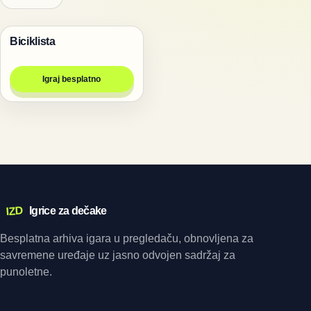
Biciklista
Trke
Igraj besplatno
IZD
Igrice za dečake
Besplatna arhiva igara u pregledaču, obnovljena za
savremene uređaje uz jasno odvojen sadržaj za
punoletne.